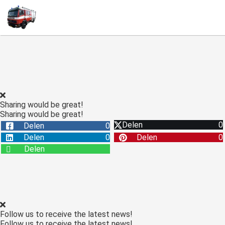
T
n
Sharing would be great!
Sharing would be great!
Delen
0
Delen
0
Delen
0
Delen
0
Delen
Follow us to receive the latest news!
Follow us to receive the latest news!