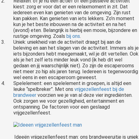
Relaxen: of je nu een actief of een passieve activiteit
kiest: zorg er voor dat er een relaxmoment in zit. Dat
iedereen even kan genieten van de omgeving. Zijn rust
kan pakken. Kan genieten van iets lekkers. Zo’n moment
kun je het beste inbouwen na de activiteit en na het
(avond) eten. Belangrijk is hierbij een mooie, bijzondere en
rustige omgeving. Zoals
bij ons
.
Uniek: uniekheid van de activiteit draagt bij aan de
beleving en aan het slagen van de activiteit. Immers als je
iets bijzonders hebt meegemaakt, wil je dit vertellen. Ook
als je het zelf iets minder leuk vond (ik heb dit wel
gedaan en jij waarschijnlijk niet). Zo zijn de escaperooms
niet meer zo hip als jaren terug. Iedereen is tegenwoordig
wel eens in een escaperoom geweest.
Spelelement: een spelelement in groepen, is altijd een
leuke “spelbreker”. Met ons
vrijgezellenfeest bij de
brandweer
voorzien we je van al deze vier ingrediënten.
Ook zorgen we voor gezelligheid, entertainment en
ontspanning. De factoren voor een geslaagd
vrijgezellenfeest.
Ideeën vrijgezellenfeest man: ons brandweeruitje is uniek