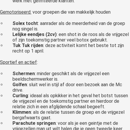
werk met geïrriteerde klanten.
Gemotoriseerd:
voor groepen die van makkelijk houden
Solex tocht
: aanrader als de meerderheid van de groep
nog singel is.
Lelijke eendjes (2cv)
: een shot in de roos als de vrijgezel
of zijn toekomstig partner veel botox gebruikt.
Tuk Tuk rijden
: deze activiteit komt het beste tot zijn
recht op 1 april.
Sportief en actief
:
Schermen
: minder geschikt als de vrijgezel een
beeldschermwerker is.
Golfen
: sluit wel in stijl af door een bezoek aan de Mc
drive.
Curling
: ideaal als opkikker in het geval het botst tussen
de vrijgezel en de toekomstig partner en hierdoor de
relatie zich in een afglijdende schaal begeeft.
Klimmen
: als de relatie tussen de groep en de vrijgezel
bergafwaarts gaat.
Parachute springen
: voor als je een geintje met de
vrijgezellen man uit wilt halen die je geen tweede keer