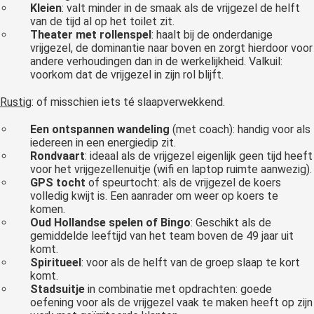
Kleien
: valt minder in de smaak als de vrijgezel de helft
van de tijd al op het toilet zit.
Theater met rollenspel
: haalt bij de onderdanige
vrijgezel, de dominantie naar boven en zorgt hierdoor voor
andere verhoudingen dan in de werkelijkheid. Valkuil:
voorkom dat de vrijgezel in zijn rol blijft.
Rustig
: of misschien iets té slaapverwekkend.
Een ontspannen wandeling
(met coach): handig voor als
iedereen in een energiedip zit.
Rondvaart
: ideaal als de vrijgezel eigenlijk geen tijd heeft
voor het vrijgezellenuitje (wifi en laptop ruimte aanwezig).
GPS tocht
of speurtocht: als de vrijgezel de koers
volledig kwijt is. Een aanrader om weer op koers te
komen.
Oud Hollandse spelen of Bingo
: Geschikt als de
gemiddelde leeftijd van het team boven de 49 jaar uit
komt.
Spiritueel
: voor als de helft van de groep slaap te kort
komt.
Stadsuitje
in combinatie met opdrachten: goede
oefening voor als de vrijgezel vaak te maken heeft op zijn