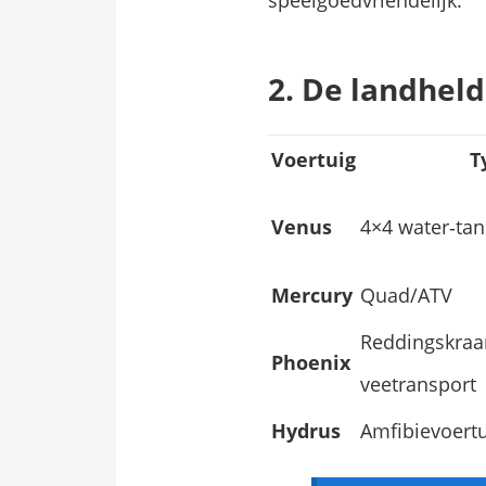
2. De landhel
Voertuig
T
Venus
4×4 water‑tan
Mercury
Quad/ATV
Reddingskraa
Phoenix
veetransport
Hydrus
Amfibievoertu