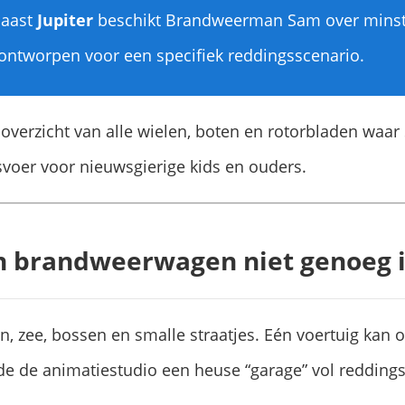
naast
Jupiter
beschikt Brandweerman Sam over mins
 ontworpen voor een specifiek reddingsscenario.
een overzicht van alle wielen, boten en rotorbladen waa
svoer voor nieuwsgierige kids en ouders.
 brandweerwagen niet genoeg i
, zee, bossen en smalle straatjes. Eén voertuig kan o
 de animatiestudio een heuse “garage” vol reddingst