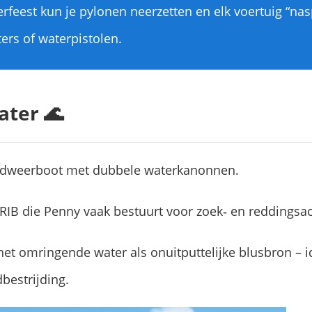
erfeest kun je pylonen neerzetten en elk voertuig “n
ters of waterpistolen.
ater 🌊
ndweerboot met dubbele waterkanonnen.
 RIB die Penny vaak bestuurt voor zoek‑ en reddingsac
het omringende water als onuitputtelijke blusbron – 
bestrijding.