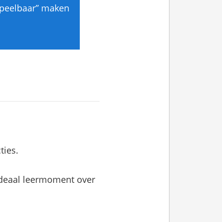
aspeelbaar” maken
ties.
ideaal leermoment over