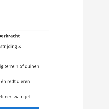
perkracht
strijding &
ig terrein of duinen
 én redt dieren
eeft een waterjet