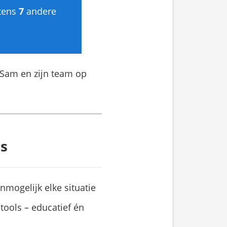
tens
7
andere
r Sam en zijn team op
s
nmogelijk elke situatie
ools – educatief én