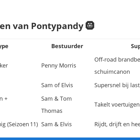
den van Pontypandy 🛞
ype
Bestuurder
Su
Off‑road brandbe
ker
Penny Morris
schuimcanon
Sam of Elvis
Supersnel bij last
n +
Sam & Tom
Takelt voertuigen
Thomas
ig (Seizoen 11)
Sam & Elvis
Rijdt, drijft en h