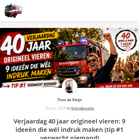
Togg
navi
Theo de Kleijn
28 juni 2026
in
Vriendenuitje
Verjaardag 40 jaar origineel vieren: 9
ideeën die wél indruk maken (tip #1
verwacht niemand)