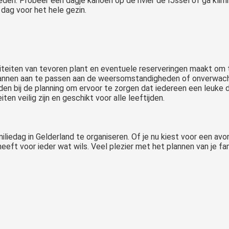
heden. Probeer een dagje kanoën op de rivier de IJssel of ga kl
dag voor het hele gezin.
iviteiten van tevoren plant en eventuele reserveringen maakt om 
plannen aan te passen aan de weersomstandigheden of onverwac
eden bij de planning om ervoor te zorgen dat iedereen een leuke 
iten veilig zijn en geschikt voor alle leeftijden.
liedag in Gelderland te organiseren. Of je nu kiest voor een avon
eeft voor ieder wat wils. Veel plezier met het plannen van je fa