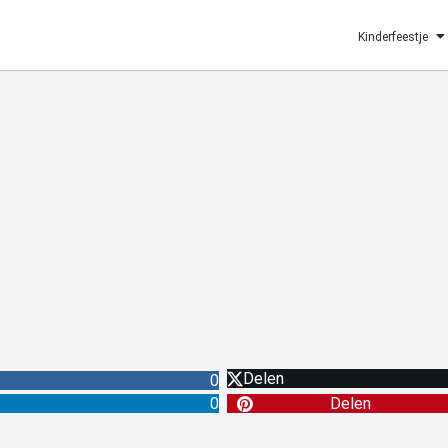
Kinderfeestje
Delen
0
0
Delen