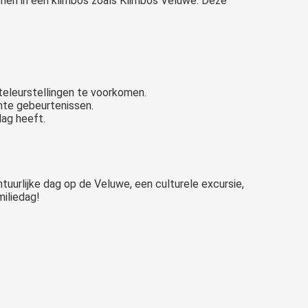
immen in een klimbos zoals Klimbos Veluwe. Deze
teleurstellingen te voorkomen.
hte gebeurtenissen.
dag heeft.
tuurlijke dag op de Veluwe, een culturele excursie,
miliedag!