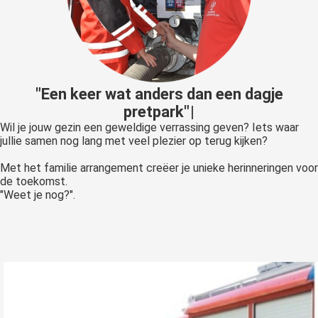
"
E
e
n
k
e
e
r
w
a
t
a
n
d
e
r
s
d
a
n
e
e
n
d
a
g
j
e
p
r
e
t
p
a
r
k
"
Wil je jouw gezin een geweldige verrassing geven? Iets waar
jullie samen nog lang met veel plezier op terug kijken?
Met het familie arrangement creëer je unieke herinneringen voor
de toekomst.
"Weet je nog?".