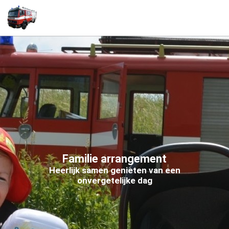
Togg
navi
Familie arrangement
Heerlijk samen genieten van een
onvergetelijke dag