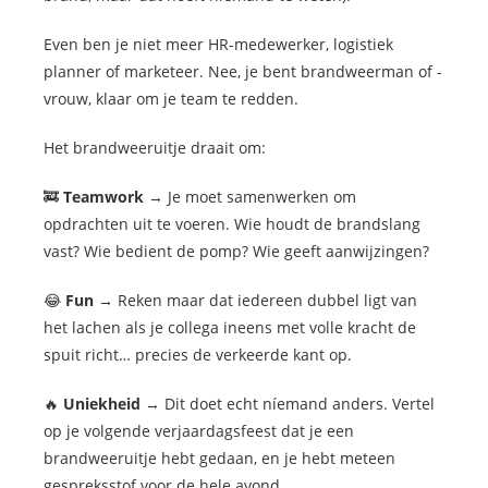
Even ben je niet meer HR-medewerker, logistiek
planner of marketeer. Nee, je bent brandweerman of -
vrouw, klaar om je team te redden.
Het brandweeruitje draait om:
🚒
Teamwork
→ Je moet samenwerken om
opdrachten uit te voeren. Wie houdt de brandslang
vast? Wie bedient de pomp? Wie geeft aanwijzingen?
😂
Fun
→ Reken maar dat iedereen dubbel ligt van
het lachen als je collega ineens met volle kracht de
spuit richt… precies de verkeerde kant op.
🔥
Uniekheid
→ Dit doet echt níemand anders. Vertel
op je volgende verjaardagsfeest dat je een
brandweeruitje hebt gedaan, en je hebt meteen
gespreksstof voor de hele avond.